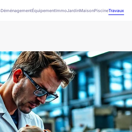
o
Déménagement
Équipement
Immo
Jardin
Maison
Piscine
Travaux