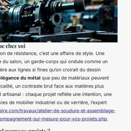
e chez soi
on de résistance, c’est une affaire de style. Une
ne du salon, un garde-corps qui ondule comme un
re aux lignes si fines qu’on croirait du dessin
élégance du métal
que peu de matériaux peuvent
icalité, un contraste brut face aux matières plus
il artisanal : chaque projet reflète une intention, une
ies de mobilier industriel ou de verrière, l’expert
faire.com/travaux/atelier-de-soudure-et-assemblage-
compagnement-sur-mesure-pour-vos-projets.php
.
al pour vos projets ?