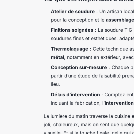
Atelier de soudure
: Un artisan loc
pour la conception et le
assemblage
Finitions soignées
: La soudure TIG e
soudures fines et esthétiques, adapté
Thermolaquage
: Cette technique a
métal
, notamment en extérieur, avec
Conception sur-mesure
: Chaque pr
partir d’une étude de faisabilité pre
lieu.
Délais d’intervention
: Comptez entr
incluant la fabrication, l’
interventio
La lumière du matin traverse la cuisine et
joli, chaleureux, mais on sent que quel
visuelle. Et si la touche finale, celle qu