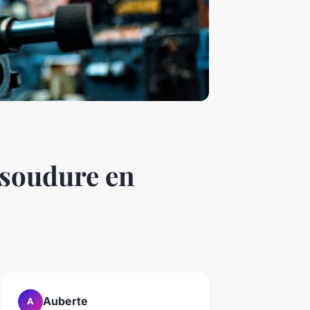
 soudure en
Auberte
A