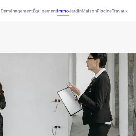
o
Déménagement
Équipement
Immo
Jardin
Maison
Piscine
Travaux