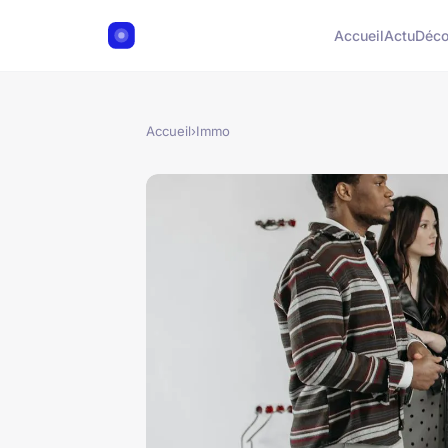
Accueil
Actu
Déc
Accueil
›
Immo